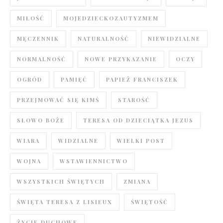
MIŁOŚĆ
MOJEDZIECKOZAUTYZMEM
MĘCZENNIK
NATURALNOŚĆ
NIEWIDZIALNE
NORMALNOŚĆ
NOWE PRZYKAZANIE
OCZY
OGRÓD
PAMIĘĆ
PAPIEŻ FRANCISZEK
PRZEJMOWAĆ SIĘ KIMŚ
STAROŚĆ
SŁOWO BOŻE
TERESA OD DZIECIĄTKA JEZUS
WIARA
WIDZIALNE
WIELKI POST
WOJNA
WSTAWIENNICTWO
WSZYSTKICH ŚWIĘTYCH
ZMIANA
ŚWIĘTA TERESA Z LISIEUX
ŚWIĘTOŚĆ
ŻYCIE DUCHOWE